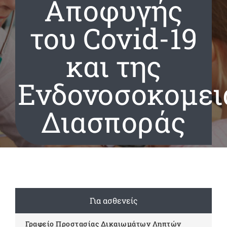
Αποφυγής
του Covid-19
και της
Ενδονοσοκομει
Διασποράς
Για ασθενείς
Γραφείο Προστασίας Δικαιωμάτων Ληπτών