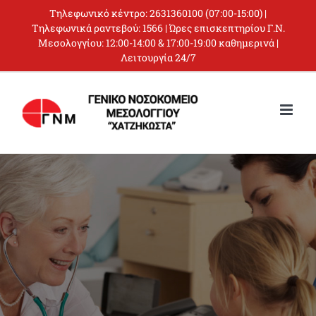
Skip
Τηλεφωνικό κέντρο:
2631360100
(07:00-15:00) |
to
Τηλεφωνικά ραντεβού:
1566
| Ώρες επισκεπτηρίου Γ.Ν.
Μεσολογγίου: 12:00-14:00 & 17:00-19:00 καθημερινά |
content
Λειτουργία 24/7