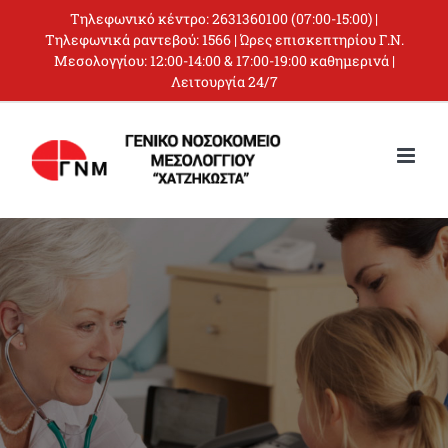
Skip
Τηλεφωνικό κέντρο:
2631360100
(07:00-15:00) |
to
Τηλεφωνικά ραντεβού:
1566
| Ώρες επισκεπτηρίου Γ.Ν.
Μεσολογγίου: 12:00-14:00 & 17:00-19:00 καθημερινά |
content
Λειτουργία 24/7