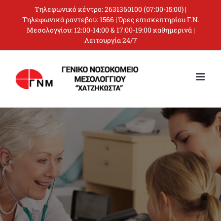
Skip
Τηλεφωνικό κέντρο:
2631360100
(07:00-15:00) |
to
Τηλεφωνικά ραντεβού:
1566
| Ώρες επισκεπτηρίου Γ.Ν.
Μεσολογγίου: 12:00-14:00 & 17:00-19:00 καθημερινά |
content
Λειτουργία 24/7