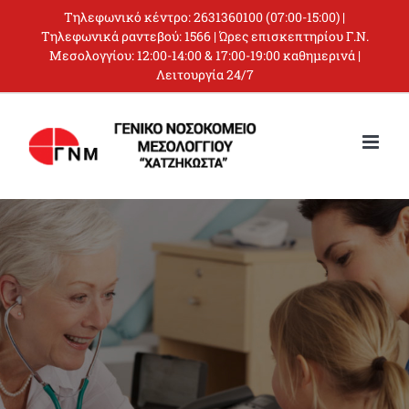
Skip
Τηλεφωνικό κέντρο:
2631360100
(07:00-15:00) |
to
Τηλεφωνικά ραντεβού:
1566
| Ώρες επισκεπτηρίου Γ.Ν.
Μεσολογγίου: 12:00-14:00 & 17:00-19:00 καθημερινά |
content
Λειτουργία 24/7