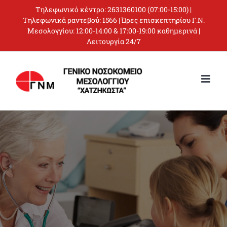
Skip
Τηλεφωνικό κέντρο:
2631360100
(07:00-15:00) |
to
Τηλεφωνικά ραντεβού:
1566
| Ώρες επισκεπτηρίου Γ.Ν.
Μεσολογγίου: 12:00-14:00 & 17:00-19:00 καθημερινά |
content
Λειτουργία 24/7