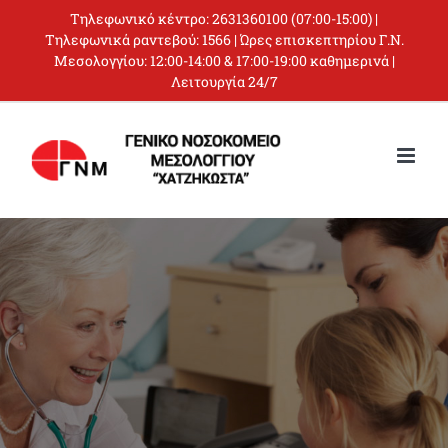
Skip
Τηλεφωνικό κέντρο:
2631360100
(07:00-15:00) |
to
Τηλεφωνικά ραντεβού:
1566
| Ώρες επισκεπτηρίου Γ.Ν.
Μεσολογγίου: 12:00-14:00 & 17:00-19:00 καθημερινά |
content
Λειτουργία 24/7