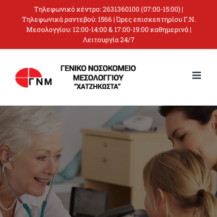
Skip
Τηλεφωνικό κέντρο:
2631360100
(07:00-15:00) |
to
Τηλεφωνικά ραντεβού:
1566
| Ώρες επισκεπτηρίου Γ.Ν.
Μεσολογγίου: 12:00-14:00 & 17:00-19:00 καθημερινά |
content
Λειτουργία 24/7