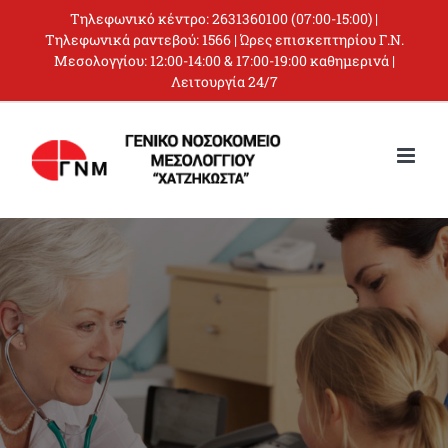
Skip
Τηλεφωνικό κέντρο:
2631360100
(07:00-15:00) |
to
Τηλεφωνικά ραντεβού:
1566
| Ώρες επισκεπτηρίου Γ.Ν.
Μεσολογγίου: 12:00-14:00 & 17:00-19:00 καθημερινά |
content
Λειτουργία 24/7